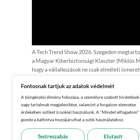
A Tech Trend Show 2026. Szegeden megtartot
a Magyar Kiberbiztonsági Klaszter (Miklós Má
hogy a vállalkozások ne csak elméleti ismeret
Fontosnak tartjuk az adatok védelmét
A böngészési élmény fokozása, a személyre szabott hirdetések
Főoldal
vagy tartalmak megjelenítése, valamint a forgalom elemzése
érdekében sütiket (cookie) használunk. A "Mindet elfogadom"
Kapcso
gombra kattintva hozzájárulhat a sütik használatához.
Testreszabás
Elutasít