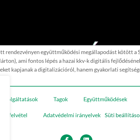
t rendezvényen együttműködési megállapodást kötött a Szo
rton), ami fontos lépés a hazai kkv-k digitális fejlődésé
eket kapjanak a digitalizációról, hanem gyakorlati segítsége
Szolgáltatások
Tagok
Együttműködések
latfelvétel
Adatvédelmi irányelvek
Süti beállítás