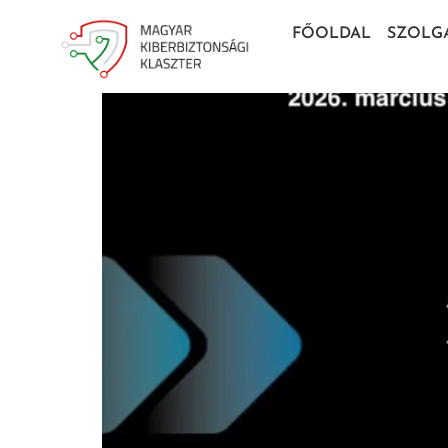
FŐOLDAL
SZOLG
Megrendezésre Került Szegeden A Tech Tre