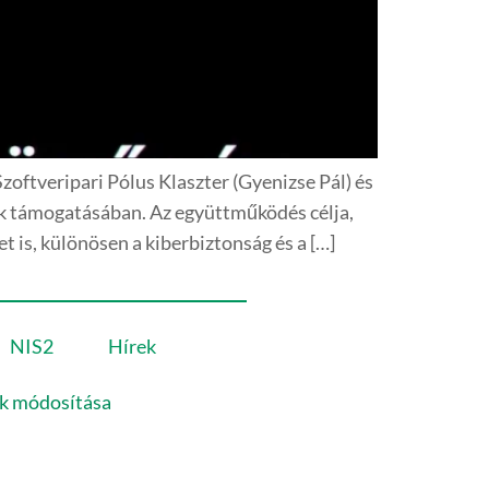
ftveripari Pólus Klaszter (Gyenizse Pál) és
nek támogatásában. Az együttműködés célja,
t is, különösen a kiberbiztonság és a […]
NIS2
Hírek
ok módosítása