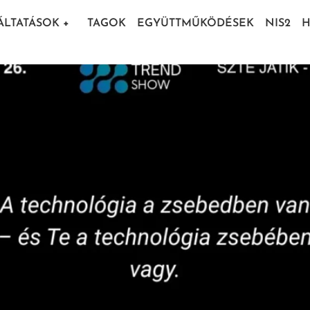
ÁLTATÁSOK
+
TAGOK
EGYÜTTMŰKÖDÉSEK
NIS2
H
nd Show 2026