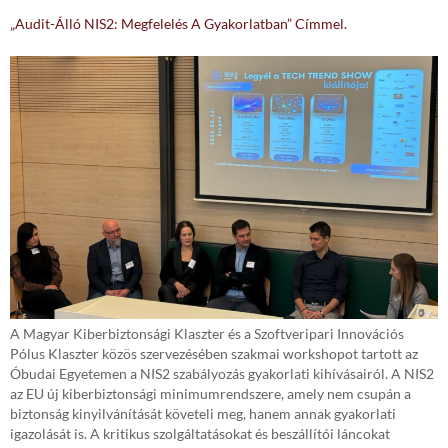
„Audit-Álló NIS2: Megfelelés A Gyakorlatban” Címmel.
A Magyar Kiberbiztonsági Klaszter és a Szoftveripari Innovációs
Pólus Klaszter közös szervezésében szakmai workshopot tartott az
Óbudai Egyetemen a NIS2 szabályozás gyakorlati kihívásairól. A NIS2
az EU új kiberbiztonsági minimumrendszere, amely nem csupán a
biztonság kinyilvánítását követeli meg, hanem annak gyakorlati
igazolását is. A kritikus szolgáltatásokat és beszállítói láncokat