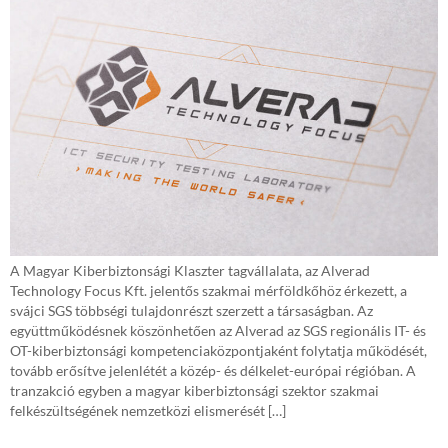
A Magyar Kiberbiztonsági Klaszter tagvállalata, az Alverad
Technology Focus Kft. jelentős szakmai mérföldkőhöz érkezett, a
svájci SGS többségi tulajdonrészt szerzett a társaságban. Az
együttműködésnek köszönhetően az Alverad az SGS regionális IT- és
OT-kiberbiztonsági kompetenciaközpontjaként folytatja működését,
tovább erősítve jelenlétét a közép- és délkelet-európai régióban. A
tranzakció egyben a magyar kiberbiztonsági szektor szakmai
felkészültségének nemzetközi elismerését […]