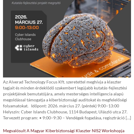
Az Alverad Technology Focus Kft. szeretettel meghívja a klaszter
tagjait és minden érdeklődő szakembert legújabb kutatás-fejlesztési
projektjének bemutatójára, amely mesterséges intelligencia alapú
megoldással támogatja a kiberbiztonsági auditokat és megfelelőségi
folyamatokat. Időpont: 2026. március 27. (péntek) 9:00–13:00
Helyszín: Cyber Islands Clubhouse, 1114 Budapest, Ulászló utca 27.
Tervezett program: • 9:00–9:30 – Vendégek fogadása, regisztráció […]
Megvalósult A Magyar Kiberbiztonsági Klaszter NIS2 Workshopja