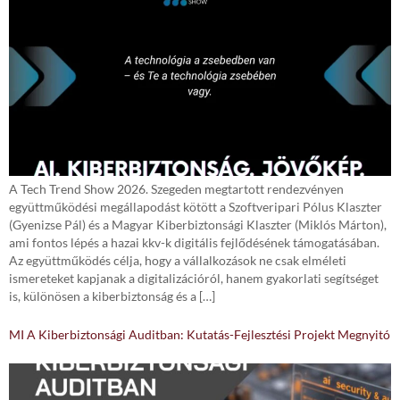
A Tech Trend Show 2026. Szegeden megtartott rendezvényen
együttműködési megállapodást kötött a Szoftveripari Pólus Klaszter
(Gyenizse Pál) és a Magyar Kiberbiztonsági Klaszter (Miklós Márton),
ami fontos lépés a hazai kkv-k digitális fejlődésének támogatásában.
Az együttműködés célja, hogy a vállalkozások ne csak elméleti
ismereteket kapjanak a digitalizációról, hanem gyakorlati segítséget
is, különösen a kiberbiztonság és a […]
MI A Kiberbiztonsági Auditban: Kutatás-Fejlesztési Projekt Megnyitó