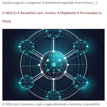
tudatossága és a megelőző intézkedések legalább ilyen fontos […]
A NIS2 És A Beszállítói Lánc: Amikor A Megfelelés A Partnereken Is
Múlik
A NIS2 első ránézésre csak a nagyvállalatokra tartozik, a beszállítói