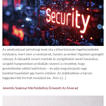
Az adathalászat (phishing) évek óta a kiberbűnözés legelterjedtebb
módszere, mert nem a rendszerek, hanem az emberi figyelem gyengéit
célozza. A támadók ismert márkák és szolgáltatók nevét használva,
sürgető hangnemben próbálják rávenni a címzettet, hogy
gondolkodás nélkül kattintson – és adja meg jelszavát vagy
bankkártyaadatait egy hamis oldalon. Az alábbiakban a három
leggyakoribb formát mutatjuk be. Ami a […]
Jelentős Szakmai Mérföldkőhöz Érkezett Az Alverad