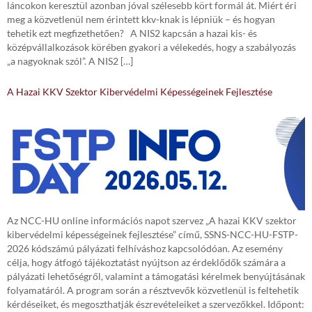
láncokon keresztül azonban jóval szélesebb kört formál át. Miért éri
meg a közvetlenül nem érintett kkv-knak is lépniük – és hogyan
tehetik ezt megfizethetően? A NIS2 kapcsán a hazai kis- és
középvállalkozások körében gyakori a vélekedés, hogy a szabályozás
„a nagyoknak szól”. A NIS2 […]
A Hazai KKV Szektor Kibervédelmi Képességeinek Fejlesztése
Az NCC-HU online információs napot szervez „A hazai KKV szektor
kibervédelmi képességeinek fejlesztése” című, SSNS-NCC-HU-FSTP-
2026 kódszámú pályázati felhíváshoz kapcsolódóan. Az esemény
célja, hogy átfogó tájékoztatást nyújtson az érdeklődők számára a
pályázati lehetőségről, valamint a támogatási kérelmek benyújtásának
folyamatáról. A program során a résztvevők közvetlenül is feltehetik
kérdéseiket, és megoszthatják észrevételeiket a szervezőkkel. Időpont: