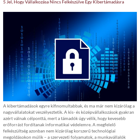
5 Jel, Hogy Vállalkozása Nincs Felkészülve Egy Kibertámadásra
A kibertámadások egyre kifinomultabbak, és ma már nem kizárólag a
nagyvállalatokat veszélyeztetik. A kis- és középvállalkozások gyakran
azért válnak célponttá, mert a támadók úgy vélik, hogy kevesebb
erőforrást fordítanak informatikai védelemre. A megfelelő
felkészültség azonban nem kizárólag korszerű technológiai
megoldásokon múlik – a szervezeti folyamatok, a munkavállalók